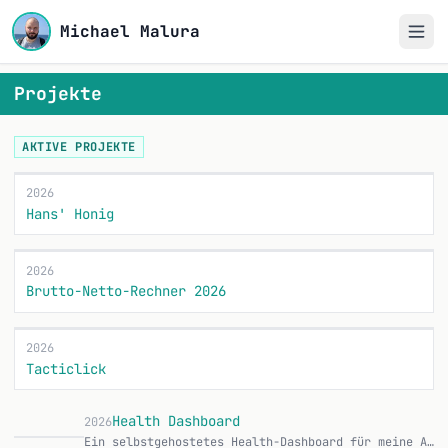
Michael Malura
Projekte
AKTIVE PROJEKTE
2026
Hans' Honig
2026
Brutto-Netto-Rechner 2026
2026
Tacticlick
Health Dashboard
2026
Ein selbstgehostetes Health-Dashboard für meine Apple-Health-Daten, dazu eine native iOS-App, die alles automatisch dorthin synct. Läuft komplett im Heimnetz au…