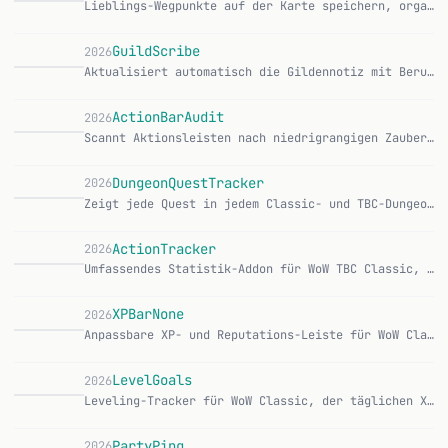
Lieblings-Wegpunkte auf der Karte speichern, organisieren und verwalten — mit übersichtlicher, moderner UI. CurseForge Features: Pin Here — aktuellen Standort m…
GuildScribe
2026
Aktualisiert automatisch die Gildennotiz mit Berufsinformationen, konfigurierbar über Format-Platzhalter. CurseForge | GitHub Features: Automatische Aktualisier…
ActionBarAudit
2026
Scannt Aktionsleisten nach niedrigrangigen Zaubern und ersetzt sie per Knopfdruck durch den höchsten Rang. CurseForge | GitHub Features: Scan aller Aktionsleist…
DungeonQuestTracker
2026
Zeigt jede Quest in jedem Classic- und TBC-Dungeon an, damit keine Dungeon-Quest mehr verpasst wird. CurseForge | GitHub Features: Über 160 Dungeon-Quests erfas…
ActionTracker
2026
Umfassendes Statistik-Addon für WoW TBC Classic, das passiv Fähigkeiten, Schaden, Kills, Tode, Gold und mehr erfasst. CurseForge | GitHub Features: Automatische…
XPBarNone
2026
Anpassbare XP- und Reputations-Leiste für WoW Classic Era und TBC Classic, ursprünglich von phyber entwickelt. CurseForge | GitHub Features: Konfigurierbarer XP…
X
LevelGoals
2026
Leveling-Tracker für WoW Classic, der täglichen XP-Bedarf basierend auf Ziellevel und Deadline berechnet. CurseForge | GitHub Features: Ziellevel und Deadline s…
PartyPing
2026