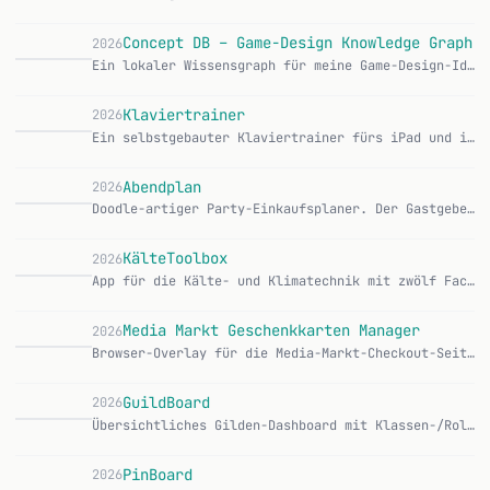
Concept DB – Game-Design Knowledge Graph
2026
Ein lokaler Wissensgraph für meine Game-Design-Ideen. Konzepte, Mechaniken und Monetarisierungs-Muster landen als verknüpfte Knoten in einer Graph-Datenbank, we…
Klaviertrainer
2026
Ein selbstgebauter Klaviertrainer fürs iPad und iPhone — Notenblatt anzeigen, auf die richtig gespielte Note warten, weiterspringen. Eine private App, nur für u…
Abendplan
2026
Doodle-artiger Party-Einkaufsplaner. Der Gastgeber erstellt eine Umfrage, teilt einen Link und bekommt am Ende eine fertige Einkaufsliste mit den richtigen Meng…
KälteToolbox
2026
App für die Kälte- und Klimatechnik mit zwölf Fachrechnern, Kältemittel-Datenblättern und einer durchsuchbaren Formelsammlung. Läuft komplett offline, ohne Acco…
Media Markt Geschenkkarten Manager
2026
Browser-Overlay für die Media-Markt-Checkout-Seite, das Geschenkkarten-PDFs parst und Kartennummer + PIN automatisch einträgt. Features: PDF-Gutscheine per Drag…
GuildBoard
2026
Übersichtliches Gilden-Dashboard mit Klassen-/Rollen-/Rang-Gruppierung, Item-Level-Extraktion aus Notizen, Alt-Erkennung und leistungsstarken Filtern. CurseForg…
PinBoard
2026