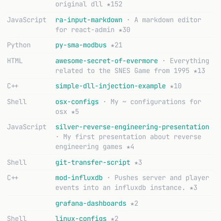
original dll
★152
JavaScript
ra-input-markdown
· A markdown editor
for react-admin
★30
Python
py-sma-modbus
★21
HTML
awesome-secret-of-evermore
· Everything
related to the SNES Game from 1995
★13
C++
simple-dll-injection-example
★10
Shell
osx-configs
· My ~ configurations for
osx
★5
JavaScript
silver-reverse-engineering-presentation
· My first presentation about reverse
engineering games
★4
Shell
git-transfer-script
★3
C++
mod-influxdb
· Pushes server and player
events into an influxdb instance.
★3
grafana-dashboards
★2
Shell
linux-configs
★2