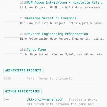
WoW Addon Entwicklung - Komplette Referenz
2025
Link zum Projekt: GitHub - WoW Addons Umfassende deutschsprachige Dokumentation für die World of Warcraft Addon-Entwicklung mit Fokus auf TBC/Classic. Inhaltsve…
W
Awesome Secret of Evermore
2020
Der Link zum Github-Projekt: https://github.com/maluramichael/awesome-secret-of-evermore Diese Awesome Liste ist aus dem Interesse entstanden, alles über das Sp…
A
Reverse Engineering Präsentation
2018
Eine Präsentation über Reverse Engineering, die ich bei Silver Atena gehalten habe. Es ging darum, wie man Binaries analysiert, Datenformate versteht und sich i…
R
Turbo Mage
2018
Turbo Mage ist ein kleines Spiel, das während eines Gamedev Gathering entstanden ist. Man spielt einen Magier, der sich durch Level kämpft. Das Ganze wurde an e…
T
ARCHIVIERTE PROJEKTE
2020
Fewer Turns
(archiviert)
GITHUB REPOSITORIES
C++
dll-proxy-generator
· Creates a proxy
dll which sits between the game and