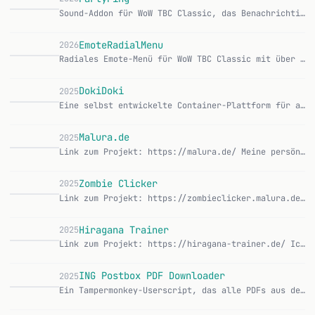
Sound-Addon für WoW TBC Classic, das Benachrichtigungstöne bei Party-Chat, Gruppenbeitritten und -austritten abspielt. CurseForge | GitHub Features: Sounds bei…
EmoteRadialMenu
2026
Radiales Emote-Menü für WoW TBC Classic mit über 150 Emotes in 8 Kategorien, aktivierbar per Keybind. CurseForge | GitHub Features: Radiales oder Grid-Layout fü…
DokiDoki
2025
Eine selbst entwickelte Container-Plattform für automatisches Deployment von Web-Anwendungen. DokiDoki ermöglicht es, Git-Repositories mit wenigen Klicks zu dep…
D
Malura.de
2025
Link zum Projekt: https://malura.de/ Meine persönliche Website und Portfolio. Ursprünglich ein statischer Site-Generator, mittlerweile eine dynamische Flask-Anw…
M
Zombie Clicker
2025
Link zum Projekt: https://zombieclicker.malura.de/ Ein Clicker-Spiel im Browser, das ich gebaut habe, weil ich mal ein Idle-Game von Grund auf verstehen wollte.…
Z
Hiragana Trainer
2025
Link zum Projekt: https://hiragana-trainer.de/ Ich wollte Japanisch lernen und die vorhandenen Hiragana-Apps haben mich genervt. Also hab ich mir selbst eine ge…
ING Postbox PDF Downloader
2025
Ein Tampermonkey-Userscript, das alle PDFs aus dem ING-Postbox-Archiv sicher und mit Rate-Limiting herunterlädt. Features: Lädt PDFs aus ING-Banking-Postbox-Arc…