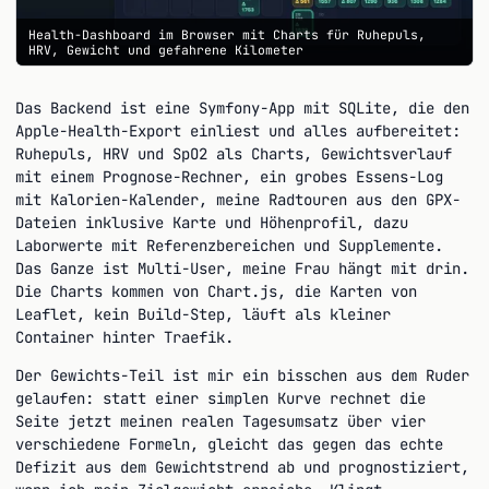
Health-Dashboard im Browser mit Charts für Ruhepuls,
HRV, Gewicht und gefahrene Kilometer
Das Backend ist eine Symfony-App mit SQLite, die den
Apple-Health-Export einliest und alles aufbereitet:
Ruhepuls, HRV und SpO2 als Charts, Gewichtsverlauf
mit einem Prognose-Rechner, ein grobes Essens-Log
mit Kalorien-Kalender, meine Radtouren aus den GPX-
Dateien inklusive Karte und Höhenprofil, dazu
Laborwerte mit Referenzbereichen und Supplemente.
Das Ganze ist Multi-User, meine Frau hängt mit drin.
Die Charts kommen von Chart.js, die Karten von
Leaflet, kein Build-Step, läuft als kleiner
Container hinter Traefik.
Der Gewichts-Teil ist mir ein bisschen aus dem Ruder
gelaufen: statt einer simplen Kurve rechnet die
Seite jetzt meinen realen Tagesumsatz über vier
verschiedene Formeln, gleicht das gegen das echte
Defizit aus dem Gewichtstrend ab und prognostiziert,