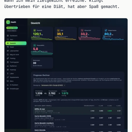
wann ich mein Zielgewicht erreiche. Klingt
übertrieben für eine Diät, hat aber Spaß gemacht.