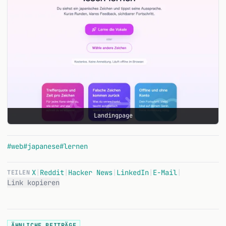
Landingpage
#web
#japanese
#lernen
X
|
Reddit
|
Hacker News
|
LinkedIn
|
E-Mail
|
TEILEN
Link kopieren
ÄHNLICHE BEITRÄGE