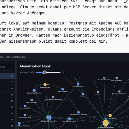
automatisch rein. Ein weiterer Skill fragt nur nach — „g
 anlege. Claude redet dabei per MCP-Server direkt mit de
 und Vektor-Abfragen.
uft lokal auf meinem Homelab: Postgres mit Apache AGE hä
chnet Ähnlichkeiten, Ollama erzeugt die Embeddings offli
hen im Browser, Kanten nach Beziehungstyp eingefärbt — m
Der Wissensgraph bleibt damit komplett bei mir.