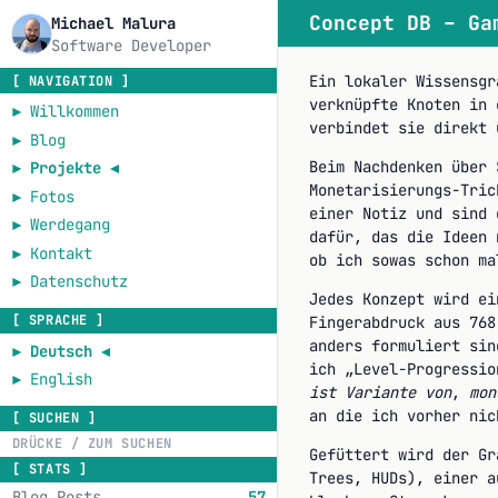
Concept DB – Ga
Michael Malura
Software Developer
Ein lokaler Wissensgr
[ NAVIGATION ]
verknüpfte Knoten in 
►
Willkommen
verbindet sie direkt 
►
Blog
Beim Nachdenken über 
►
Projekte
◄
Monetarisierungs-Tric
►
Fotos
einer Notiz und sind 
►
Werdegang
dafür, das die Ideen 
►
Kontakt
ob ich sowas schon ma
►
Datenschutz
Jedes Konzept wird ei
[ SPRACHE ]
Fingerabdruck aus 768
anders formuliert sin
►
Deutsch
◄
ich „Level-Progressio
►
English
ist Variante von
,
mon
an die ich vorher nic
[ SUCHEN ]
Gefüttert wird der Gr
[ STATS ]
Trees, HUDs), einer a
Blog Posts
57