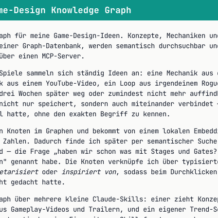
me-Design Knowledge Graph
aph für meine Game-Design-Ideen. Konzepte, Mechaniken un
einer Graph-Datenbank, werden semantisch durchsuchbar un
über einen MCP-Server.
Spiele sammeln sich ständig Ideen an: eine Mechanik aus 
k aus einem YouTube-Video, ein Loop aus irgendeinem Rogu
drei Wochen später weg oder zumindest nicht mehr auffind
nicht nur speichert, sondern auch miteinander verbindet 
l hatte, ohne den exakten Begriff zu kennen.
n Knoten im Graphen und bekommt von einem lokalen Embedd
 Zahlen. Dadurch finde ich später per semantischer Suche
d — die Frage „haben wir schon was mit Stages und Gates?
n" genannt habe. Die Knoten verknüpfe ich über typisier
etarisiert
oder
inspiriert von
, sodass beim Durchklicken
ht gedacht hatte.
aph über mehrere kleine Claude-Skills: einer zieht Konze
us Gameplay-Videos und Trailern, und ein eigener Trend-S