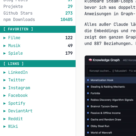
klonbare Steam-Loops 
Projekte
29
bevor ich was doppelt
Github Stars
273
Anweisungen in Graph-
npm Downloads
10405
Alles außer Claude lä
[ FAVORITEN ]
die Embeddings und re
zeigt den ganzen Grap
►
Filme
122
und 887 Beziehungen. 
►
Musik
49
►
Spiele
179
[ LINKS ]
►
LinkedIn
►
Twitter
►
Instagram
►
Facebook
►
Spotify
►
DeviantArt
►
Reddit
►
Wiki