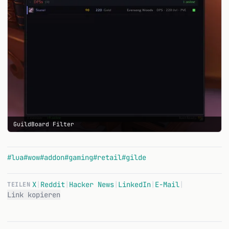
GuildBoard Filter
#lua
#wow
#addon
#gaming
#retail
#gilde
X
|
Reddit
|
Hacker News
|
LinkedIn
|
E-Mail
|
TEILEN
Link kopieren