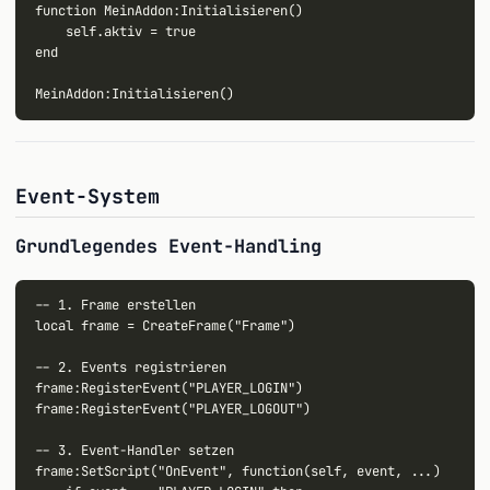
function MeinAddon:Initialisieren()

    self.aktiv = true

end

Event-System
Grundlegendes Event-Handling
-- 1. Frame erstellen

local frame = CreateFrame("Frame")

-- 2. Events registrieren

frame:RegisterEvent("PLAYER_LOGIN")

frame:RegisterEvent("PLAYER_LOGOUT")

-- 3. Event-Handler setzen

frame:SetScript("OnEvent", function(self, event, ...)
