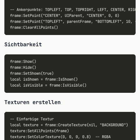
-- Ankerpunkte: TOPLEFT, TOP, TOPRIGHT, LEFT, CENTER, RIGHT,
frame:SetPoint("CENTER", UIParent, "CENTER", 0, 0)

frame:SetPoint("TOPLEFT", parentFrame, "BOTTOMLEFT", 10, -5)
Sichtbarkeit
frame:Show()

frame:Hide()

frame:SetShown(true)

local isShown = frame:IsShown()

Texturen erstellen
-- Einfarbige Textur

local texture = frame:CreateTexture(nil, "BACKGROUND")

texture:SetAllPoints(frame)

texture:SetColorTexture(0, 0, 0, 0.8)  -- RGBA
