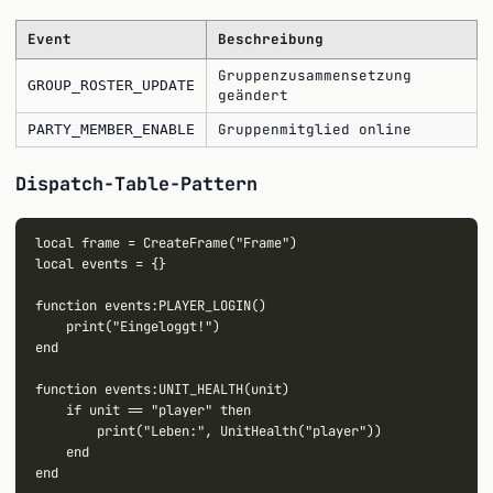
Event
Beschreibung
Gruppenzusammensetzung
GROUP_ROSTER_UPDATE
geändert
Gruppenmitglied online
PARTY_MEMBER_ENABLE
Dispatch-Table-Pattern
local frame = CreateFrame("Frame")

local events = {}

function events:PLAYER_LOGIN()

    print("Eingeloggt!")

end

function events:UNIT_HEALTH(unit)

    if unit == "player" then

        print("Leben:", UnitHealth("player"))

    end

end
