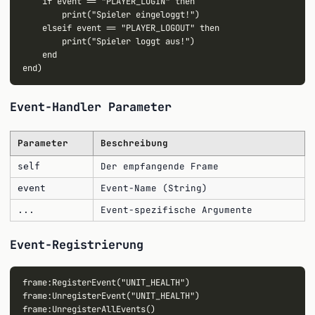
    if event == "PLAYER_LOGIN" then

        print("Spieler eingeloggt!")

    elseif event == "PLAYER_LOGOUT" then

        print("Spieler loggt aus!")

    end

Event-Handler Parameter
Parameter
Beschreibung
Der empfangende Frame
self
Event-Name (String)
event
Event-spezifische Argumente
...
Event-Registrierung
frame:RegisterEvent("UNIT_HEALTH")

frame:UnregisterEvent("UNIT_HEALTH")

frame:UnregisterAllEvents()
