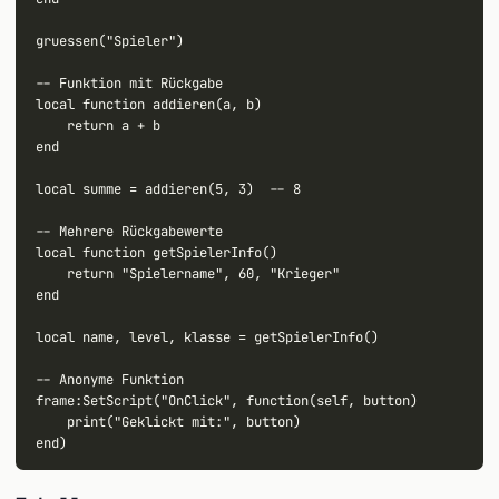
gruessen("Spieler")

-- Funktion mit Rückgabe

local function addieren(a, b)

    return a + b

end

local summe = addieren(5, 3)  -- 8

-- Mehrere Rückgabewerte

local function getSpielerInfo()

    return "Spielername", 60, "Krieger"

end

local name, level, klasse = getSpielerInfo()

-- Anonyme Funktion

frame:SetScript("OnClick", function(self, button)

    print("Geklickt mit:", button)
