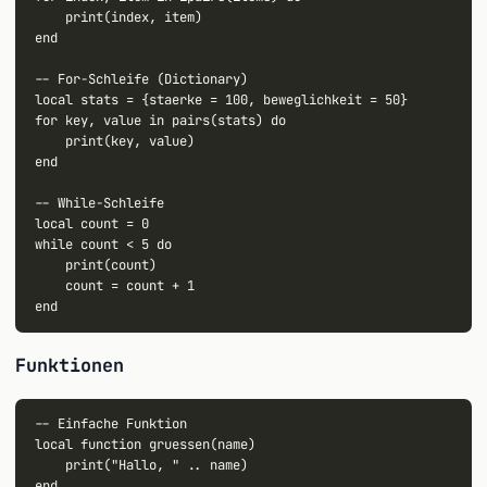
    print(index, item)

end

-- For-Schleife (Dictionary)

local stats = {staerke = 100, beweglichkeit = 50}

for key, value in pairs(stats) do

    print(key, value)

end

-- While-Schleife

local count = 0

while count < 5 do

    print(count)

    count = count + 1

Funktionen
-- Einfache Funktion

local function gruessen(name)

    print("Hallo, " .. name)

end
