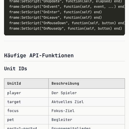
frame:SetScript("OnUpdate", function(self, elapsed) end)

frame:SetScript("OnEvent", function(self, event, ...) end)

frame:SetScript("OnEnter", function(self) end)

frame:SetScript("OnLeave", function(self) end)

frame:SetScript("OnMouseDown", function(self, button) end)

Häufige API-Funktionen
Unit IDs
UnitId
Beschreibung
Der Spieler
player
Aktuelles Ziel
target
Fokus-Ziel
focus
Begleiter
pet
-
Gruppenmitglieder
party1
party4