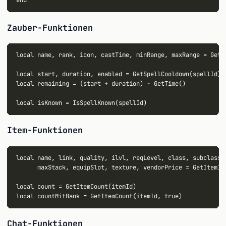
Zauber-Funktionen
local name, rank, icon, castTime, minRange, maxRange = GetSp
local start, duration, enabled = GetSpellCooldown(spellId)

local remaining = (start + duration) - GetTime()

Item-Funktionen
local name, link, quality, ilvl, reqLevel, class, subclass,

      maxStack, equipSlot, texture, vendorPrice = GetItemInf
local count = GetItemCount(itemId)

Chat-Funktionen