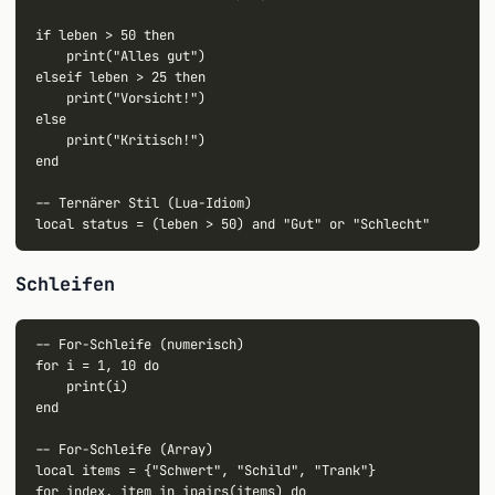
if leben > 50 then

    print("Alles gut")

elseif leben > 25 then

    print("Vorsicht!")

else

    print("Kritisch!")

end

-- Ternärer Stil (Lua-Idiom)

Schleifen
-- For-Schleife (numerisch)

for i = 1, 10 do

    print(i)

end

-- For-Schleife (Array)

local items = {"Schwert", "Schild", "Trank"}

for index, item in ipairs(items) do
