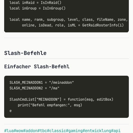
local inRaid = IsInRaid()

local inGroup = IsInGroup()

local name, rank, subgroup, level, class, fileName, zone,

Slash-Befehle
Einfacher Slash-Befehl
SLASH_MEINADDON1 = "/meinaddon"

SLASH_MEINADDON2 = "/ma"

SlashCmdList["MEINADDON"] = function(msg, editBox)

    print("Befehl empfangen:", msg)

e
#lua
#wow
#addon
#tbc
#classic
#gaming
#entwicklung
#api