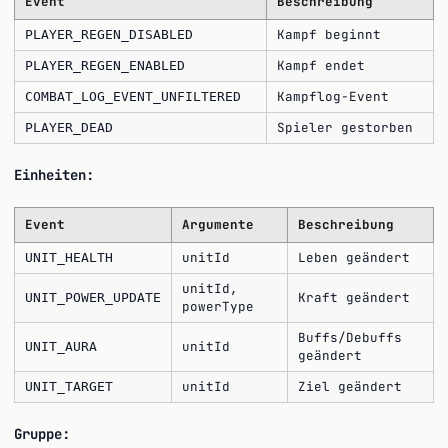
Event
Beschreibung
Kampf beginnt
PLAYER_REGEN_DISABLED
Kampf endet
PLAYER_REGEN_ENABLED
Kampflog-Event
COMBAT_LOG_EVENT_UNFILTERED
Spieler gestorben
PLAYER_DEAD
Einheiten:
Event
Argumente
Beschreibung
unitId
Leben geändert
UNIT_HEALTH
unitId,
Kraft geändert
UNIT_POWER_UPDATE
powerType
Buffs/Debuffs
unitId
UNIT_AURA
geändert
unitId
Ziel geändert
UNIT_TARGET
Gruppe: