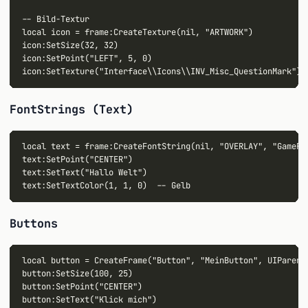
-- Bild-Textur

local icon = frame:CreateTexture(nil, "ARTWORK")

icon:SetSize(32, 32)

icon:SetPoint("LEFT", 5, 0)

FontStrings (Text)
local text = frame:CreateFontString(nil, "OVERLAY", "GameFon
text:SetPoint("CENTER")

text:SetText("Hallo Welt")

Buttons
local button = CreateFrame("Button", "MeinButton", UIParent,
button:SetSize(100, 25)

button:SetPoint("CENTER")

button:SetText("Klick mich")
