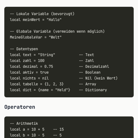
-- Lokale Variable (bevorzugt)

local meinWert = "Hallo"

-- Globale Variable (vermeiden wenn möglich)

MeineGlobaleVar = "Welt"

-- Datentypen

local text = "String"           -- Text

local zahl = 100                -- Zahl

local dezimal = 0.75            -- Dezimalzahl

local aktiv = true              -- Boolean

local nichts = nil              -- Nil (kein Wert)

local tabelle = {1, 2, 3}       -- Array

Operatoren
-- Arithmetik

local a = 10 + 5    -- 15

local b = 10 - 5    -- 5
