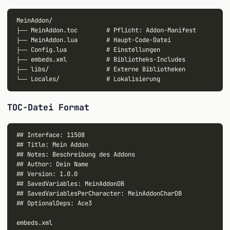
MeinAddon/

├── MeinAddon.toc        # Pflicht: Addon-Manifest

├── MeinAddon.lua        # Haupt-Code-Datei

├── Config.lua           # Einstellungen

├── embeds.xml           # Bibliotheks-Includes

├── libs/                # Externe Bibliotheken

TOC-Datei Format
## Interface: 11508

## Title: Mein Addon

## Notes: Beschreibung des Addons

## Author: Dein Name

## Version: 1.0.0

## SavedVariables: MeinAddonDB

## SavedVariablesPerCharacter: MeinAddonCharDB

## OptionalDeps: Ace3

embeds.xml
