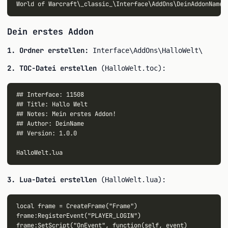
Dein erstes Addon
1. Ordner erstellen:
Interface\AddOns\HalloWelt\
2. TOC-Datei erstellen
(
):
HalloWelt.toc
## Interface: 11508

## Title: Hallo Welt

## Notes: Mein erstes Addon!

## Author: DeinName

## Version: 1.0.0

3. Lua-Datei erstellen
(
):
HalloWelt.lua
local frame = CreateFrame("Frame")

frame:RegisterEvent("PLAYER_LOGIN")

frame:SetScript("OnEvent", function(self, event)
