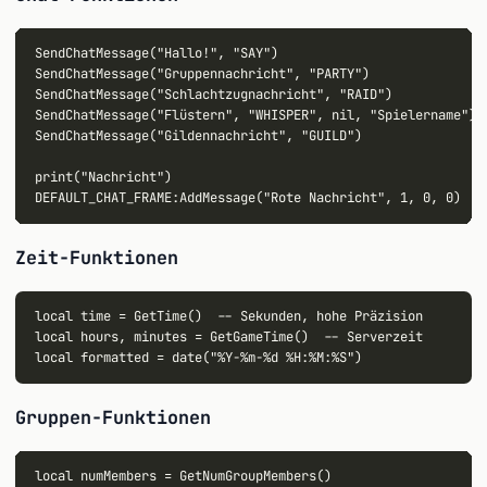
SendChatMessage("Hallo!", "SAY")

SendChatMessage("Gruppennachricht", "PARTY")

SendChatMessage("Schlachtzugnachricht", "RAID")

SendChatMessage("Flüstern", "WHISPER", nil, "Spielername")

SendChatMessage("Gildennachricht", "GUILD")

print("Nachricht")

Zeit-Funktionen
local time = GetTime()  -- Sekunden, hohe Präzision

local hours, minutes = GetGameTime()  -- Serverzeit

Gruppen-Funktionen
local numMembers = GetNumGroupMembers()
