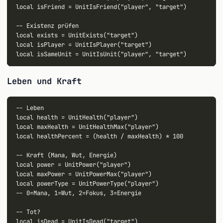
local isFriend = UnitIsFriend("player", "target")

-- Existenz prüfen

local exists = UnitExists("target")

local isPlayer = UnitIsPlayer("target")

Leben und Kraft
-- Leben

local health = UnitHealth("player")

local maxHealth = UnitHealthMax("player")

local healthPercent = (health / maxHealth) * 100

-- Kraft (Mana, Wut, Energie)

local power = UnitPower("player")

local maxPower = UnitPowerMax("player")

local powerType = UnitPowerType("player")

-- 0=Mana, 1=Wut, 2=Fokus, 3=Energie

-- Tot?

local isDead = UnitIsDead("target")
