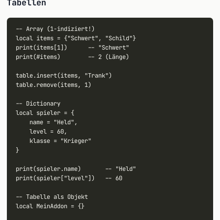
Tabellen
-- Array (1-indiziert!)

local items = {"Schwert", "Schild"}

print(items[1])      -- "Schwert"

print(#items)        -- 2 (Länge)

table.insert(items, "Trank")

table.remove(items, 1)

-- Dictionary

local spieler = {

    name = "Held",

    level = 60,

    klasse = "Krieger"

}

print(spieler.name)       -- "Held"

print(spieler["level"])   -- 60

-- Tabelle als Objekt

local MeinAddon = {}
