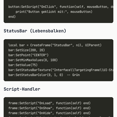
button:SetScript("OnClick", function(self, mouseButton, down
    print("Button geklickt mit:", mouseButton)

StatusBar (Lebensbalken)
local bar = CreateFrame("StatusBar", nil, UIParent)

bar:SetSize(200, 20)

bar:SetPoint("CENTER")

bar:SetMinMaxValues(0, 100)

bar:SetValue(75)

bar:SetStatusBarTexture("Interface\\TargetingFrame\\UI-Statu
Script-Handler
frame:SetScript("OnLoad", function(self) end)

frame:SetScript("OnShow", function(self) end)

frame:SetScript("OnHide", function(self) end)
