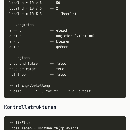
local c = 10 * 5    -- 50

local d = 10 / 5    -- 2

local e = 10 % 3    -- 1 (Modulo)

-- Vergleich

a == b              -- gleich

a ~= b              -- ungleich (NICHT !=)

a < b               -- kleiner

a > b               -- größer

-- Logisch

true and false      -- false

true or false       -- true

not true            -- false

-- String-Verkettung

Kontrollstrukturen
-- If/Else

local leben = UnitHealth("player")
