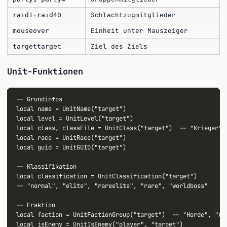
-
Schlachtzugmitglieder
raid1
raid40
Einheit unter Mauszeiger
mouseover
Ziel des Ziels
targettarget
Unit-Funktionen
-- Grundinfos

local name = UnitName("target")

local level = UnitLevel("target")

local class, classFile = UnitClass("target")  -- "Krieger", 
local race = UnitRace("target")

local guid = UnitGUID("target")

-- Klassifikation

local classification = UnitClassification("target")

-- "normal", "elite", "rareelite", "rare", "worldboss"

-- Fraktion

local faction = UnitFactionGroup("target")  -- "Horde", "All
local isEnemy = UnitIsEnemy("player", "target")
