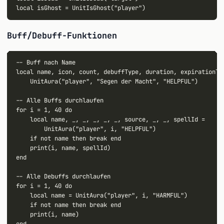
Buff/Debuff-Funktionen
-- Buff nach Name

local name, icon, count, debuffType, duration, expirationTim
    UnitAura("player", "Segen der Macht", "HELPFUL")

-- Alle Buffs durchlaufen

for i = 1, 40 do

    local name, _, _, _, _, _, source, _, _, spellId =

        UnitAura("player", i, "HELPFUL")

    if not name then break end

    print(i, name, spellId)

end

-- Alle Debuffs durchlaufen

for i = 1, 40 do

    local name = UnitAura("player", i, "HARMFUL")

    if not name then break end

    print(i, name)
