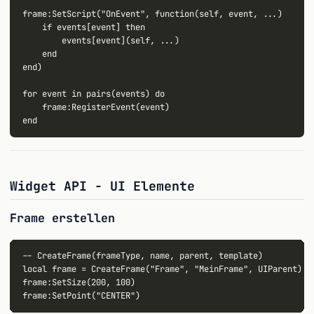
frame:SetScript("OnEvent", function(self, event, ...)

    if events[event] then

        events[event](self, ...)

    end

end)

for event in pairs(events) do

    frame:RegisterEvent(event)

Widget API - UI Elemente
Frame erstellen
-- CreateFrame(frameType, name, parent, template)

local frame = CreateFrame("Frame", "MeinFrame", UIParent)

frame:SetSize(200, 100)
