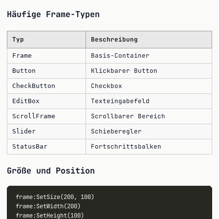
Häufige Frame-Typen
Typ
Beschreibung
Basis-Container
Frame
Klickbarer Button
Button
Checkbox
CheckButton
Texteingabefeld
EditBox
Scrollbarer Bereich
ScrollFrame
Schieberegler
Slider
Fortschrittsbalken
StatusBar
Größe und Position
frame:SetSize(200, 100)

frame:SetWidth(200)

frame:SetHeight(100)
