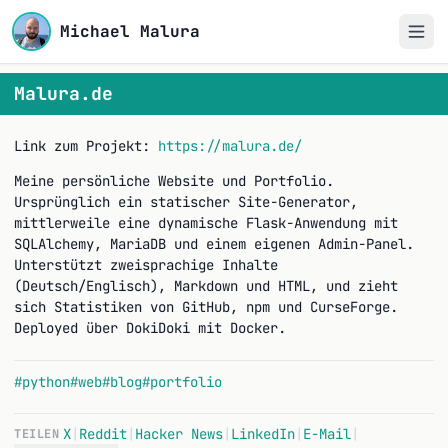
Michael Malura
Malura.de
Link zum Projekt:
https://malura.de/
Meine persönliche Website und Portfolio.
Ursprünglich ein statischer Site-Generator,
mittlerweile eine dynamische Flask-Anwendung mit
SQLAlchemy, MariaDB und einem eigenen Admin-Panel.
Unterstützt zweisprachige Inhalte
(Deutsch/Englisch), Markdown und HTML, und zieht
sich Statistiken von GitHub, npm und CurseForge.
Deployed über DokiDoki mit Docker.
#python
#web
#blog
#portfolio
X
|
Reddit
|
Hacker News
|
LinkedIn
|
E-Mail
|
TEILEN