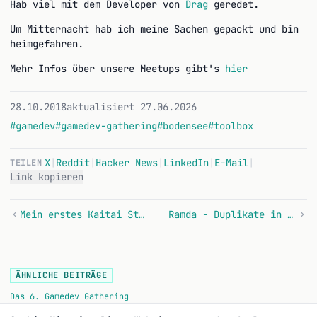
Hab viel mit dem Developer von
Drag
geredet.
Um Mitternacht hab ich meine Sachen gepackt und bin
heimgefahren.
Mehr Infos über unsere Meetups gibt's
hier
28.10.2018
aktualisiert 27.06.2026
#gamedev
#gamedev-gathering
#bodensee
#toolbox
X
|
Reddit
|
Hacker News
|
LinkedIn
|
E-Mail
|
TEILEN
Link kopieren
Mein erstes Kaitai Struct
Ramda - Duplikate in Array finden
ÄHNLICHE BEITRÄGE
Das 6. Gamedev Gathering
Turbo Mage