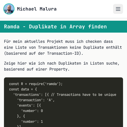
Michael Malura
Ramda - Duplikate in Array finden
Für mein aktuelles Projekt muss ich checken dass
eine Liste von Transaktionen keine Duplikate enthält
(basierend auf der Transaction-ID).
Zeige hier wie ich nach Duplikaten in Listen suche,
basierend auf einer Property.
const R = require('ramda');

const data = {

  'transactions': [{ // Transactions have to be unique

    'transaction': 'A',

    'events': [{

      'number': 0

    }, {

      'number': 1
