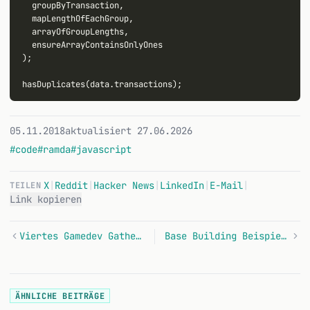
  groupByTransaction,

  mapLengthOfEachGroup,

  arrayOfGroupLengths,

  ensureArrayContainsOnlyOnes

);

05.11.2018
aktualisiert 27.06.2026
#code
#ramda
#javascript
X
|
Reddit
|
Hacker News
|
LinkedIn
|
E-Mail
|
TEILEN
Link kopieren
Viertes Gamedev Gathering
Base Building Beispiel - Früher Prototyp
ÄHNLICHE BEITRÄGE