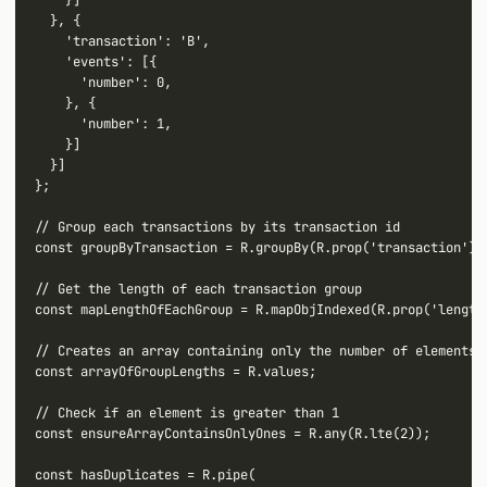
    }]

  }, {

    'transaction': 'B',

    'events': [{

      'number': 0,

    }, {

      'number': 1,

    }]

  }]

};

// Group each transactions by its transaction id

const groupByTransaction = R.groupBy(R.prop('transaction'));
// Get the length of each transaction group

const mapLengthOfEachGroup = R.mapObjIndexed(R.prop('length'
// Creates an array containing only the number of elements i
const arrayOfGroupLengths = R.values;

// Check if an element is greater than 1

const ensureArrayContainsOnlyOnes = R.any(R.lte(2));

const hasDuplicates = R.pipe(
