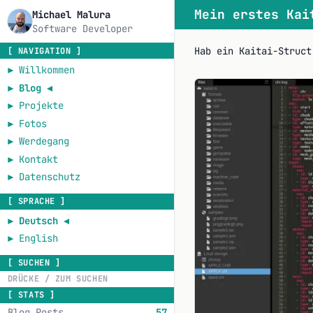
Mein erstes Kai
Michael Malura
Software Developer
Hab ein Kaitai-Struc
[ NAVIGATION ]
►
Willkommen
►
Blog
◄
►
Projekte
►
Fotos
►
Werdegang
►
Kontakt
►
Datenschutz
[ SPRACHE ]
►
Deutsch
◄
►
English
[ SUCHEN ]
[ STATS ]
Blog Posts
57