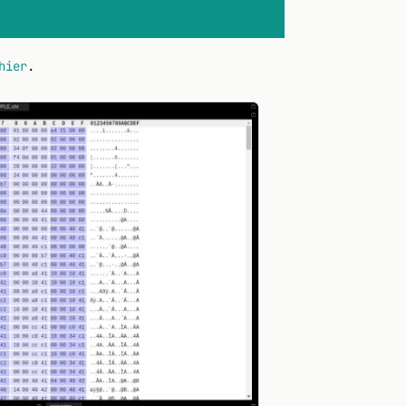
hier
.