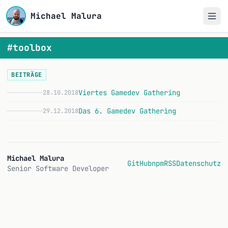
Michael Malura
#toolbox
BEITRÄGE
Viertes Gamedev Gathering
28.10.2018
V
Das 6. Gamedev Gathering
29.12.2018
D
Michael Malura
GitHub
npm
RSS
Datenschutz
Senior Software Developer