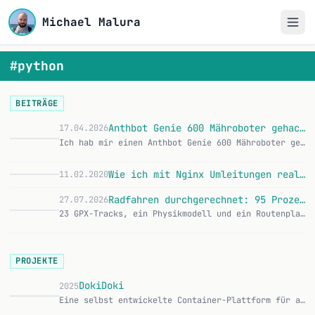
Michael Malura
#python
BEITRÄGE
Anthbot Genie 600 Mähroboter gehackt - hardcodierte AWS-Keys und PIN im Klartext
17.04.2026
Ich hab mir einen Anthbot Genie 600 Mähroboter gekauft und wollte wissen was der so treibt. Nach ein paar Stunden nmap, tcpdump und Python-Scripting hatte ich Z…
Wie ich mit Nginx Umleitungen realisiere und mit Python teste
11.02.2020
W
Radfahren durchgerechnet: 95 Prozent Grundumsatz und eine Route mit 0 km neuer Strecke
27.07.2026
23 GPX-Tracks, ein Physikmodell und ein Routenplaner, der mir erst eine Runde ohne einen einzigen neuen Kilometer vorgeschlagen hat. Was beim Durchrechnen meine…
PROJEKTE
DokiDoki
2025
Eine selbst entwickelte Container-Plattform für automatisches Deployment von Web-Anwendungen. DokiDoki ermöglicht es, Git-Repositories mit wenigen Klicks zu dep…
D