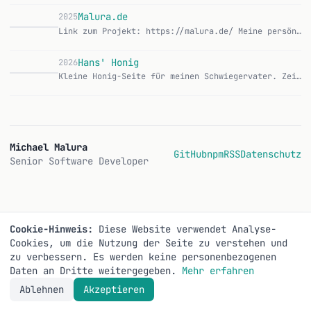
Malura.de
2025
Link zum Projekt: https://malura.de/ Meine persönliche Website und Portfolio. Ursprünglich ein statischer Site-Generator, mittlerweile eine dynamische Flask-Anw…
M
Hans' Honig
2026
Kleine Honig-Seite für meinen Schwiegervater. Zeigt, ob gerade Honig da ist, was ein Glas kostet und wie man ihn erreicht. Hans imkert in Bad Schussenried und g…
Michael Malura
GitHub
npm
RSS
Datenschutz
Senior Software Developer
Cookie-Hinweis:
Diese Website verwendet Analyse-
Cookies, um die Nutzung der Seite zu verstehen und
zu verbessern. Es werden keine personenbezogenen
Daten an Dritte weitergegeben.
Mehr erfahren
Ablehnen
Akzeptieren