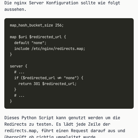
Die nginx Server Konfiguration sollte wie folgt
aussehen.
map_hash_bucket_size 256;

map $uri $redirected_url {

  default "none";

  include /etc/nginx/redirects.map;

}

server {

  # ...

  if ($redirected_url != "none") {

    return 301 $redirected_url;

  }

  # ...

Dieses Python Script kann genutzt werden um die
Redirects zu testen. Es lädt jede Zeile der
, führt einen Request darauf aus und
redirects.map
überprüft ob richtig umgeleitet wurde.