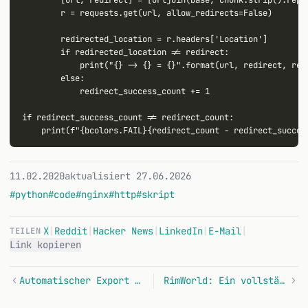
        r = requests.get(url, allow_redirects=False)

        redirected_location = r.headers['Location']

        if redirected_location != redirect:

            print("{} -> {} = {}".format(url, redirect, redi
        else:

            redirect_success_count += 1

if redirect_success_count != redirect_count:

11.02.2020
aktualisiert 27.06.2026
#python
#code
#nginx
#http
#skript
X
|
Reddit
|
Hacker News
|
LinkedIn
|
E-Mail
|
TEILEN
Link kopieren
Automatischer Export meiner Viessmann Heizung
RimWorld: Ein vollständiger Step-by-Step Guide zum Durchspielen