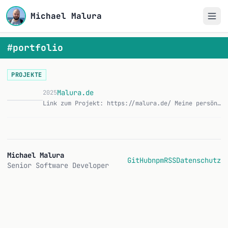
Michael Malura
#portfolio
PROJEKTE
Malura.de
2025
Link zum Projekt: https://malura.de/ Meine persönliche Website und Portfolio. Ursprünglich ein statischer Site-Generator, mittlerweile eine dynamische Flask-Anw…
M
Michael Malura
GitHub
npm
RSS
Datenschutz
Senior Software Developer