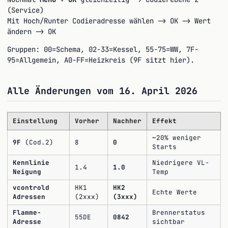
(Service)
Mit Hoch/Runter Codieradresse wählen -> OK -> Wert
ändern -> OK
Gruppen: 00=Schema, 02-33=Kessel, 55-75=WW, 7F-
95=Allgemein, A0-FF=Heizkreis (9F sitzt hier).
Alle Änderungen vom 16. April 2026
Einstellung
Vorher
Nachher
Effekt
~20% weniger
9F
(Cod.2)
8
0
Starts
Kennlinie
Niedrigere VL-
1.4
1.0
Neigung
Temp
vcontrold
HK1
HK2
Echte Werte
Adressen
(2xxx)
(3xxx)
Flamme-
Brennerstatus
55DE
0842
Adresse
sichtbar