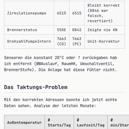
Bleibt korrekt
(0846 war
Zirkulationspumpe
6515
6515
falsch,
revertiert)
Brennerstatus
55DE
0842
Zeigte nie AN
7663
7663
DrehzahlPumpeIntern
Unit-Korrektur
(CO)
(PC)
Sensoren die konstant 20°C oder
zurückgaben hab
?
ich entfernt (WWAuslauf, RaumHK, Umschaltventil,
BrennerStufe). Die Anlage hat diese Fühler nicht.
Das Taktungs-Problem
Mit den korrekten Adressen konnte ich jetzt echte
Daten sehen. Analyse der letzten Monate:
Ø
Ø
Ø
Außentemperatur
Starts/Tag
Laufzeit/Tag
min/Star