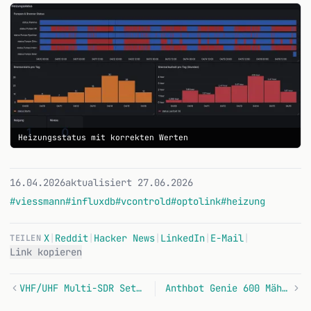
Heizungsstatus mit korrekten Werten
16.04.2026
aktualisiert 27.06.2026
#viessmann
#influxdb
#vcontrold
#optolink
#heizung
X
|
Reddit
|
Hacker News
|
LinkedIn
|
E-Mail
|
TEILEN
Link kopieren
VHF/UHF Multi-SDR Setup - Eine Antenne für viele Frequenzen
Anthbot Genie 600 Mähroboter gehackt - hardcodierte AWS-Keys und PIN im Klartext