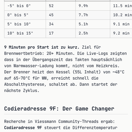
-5° bis 0°
52
9.9h
11.5 min
0° bis 5°
45
7.7h
10.2 min
5° bis 10°
34
5.1h
9.1 min
10° bis 15°
17
2.5h
9.2 min
9 Minuten pro Start ist zu kurz.
Ziel für
Brennwertbetrieb: 20+ Minuten. Die Live-Logs zeigten
dass in der Übergangszeit das Takten hauptsächlich
von Warmwasser-Ladung kommt, nicht vom Heizkreis.
Der Brenner heizt den Kessel (55L Inhalt) von ~48°C
auf 65-70°C für WW, erreicht schnell die
Abschalthysterese, schaltet ab. Dann startet der
nächste Zyklus.
Codieradresse 9F: Der Game Changer
Recherche in Viessmann Community-Threads ergab:
Codieradresse 9F
steuert die Differenztemperatur