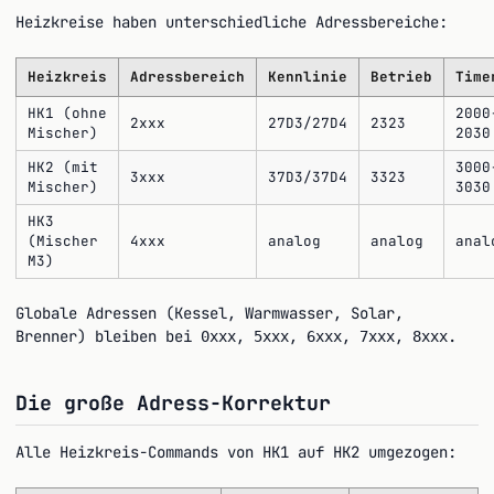
Heizkreise haben unterschiedliche Adressbereiche:
Heizkreis
Adressbereich
Kennlinie
Betrieb
Time
HK1 (ohne
2000
2xxx
27D3/27D4
2323
Mischer)
2030
HK2 (mit
3000
3xxx
37D3/37D4
3323
Mischer)
3030
HK3
(Mischer
4xxx
analog
analog
anal
M3)
Globale Adressen (Kessel, Warmwasser, Solar,
Brenner) bleiben bei
,
,
,
,
.
0xxx
5xxx
6xxx
7xxx
8xxx
Die große Adress-Korrektur
Alle Heizkreis-Commands von HK1 auf HK2 umgezogen: