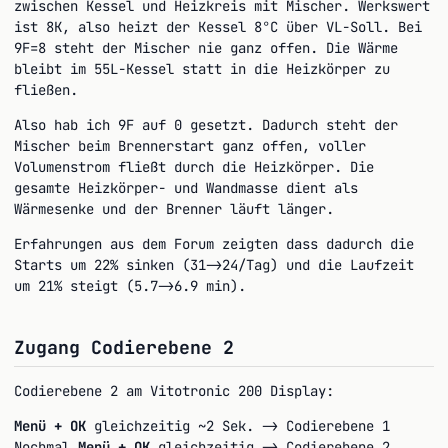
zwischen Kessel und Heizkreis mit Mischer. Werkswert
ist 8K, also heizt der Kessel 8°C über VL-Soll. Bei
9F=8 steht der Mischer nie ganz offen. Die Wärme
bleibt im 55L-Kessel statt in die Heizkörper zu
fließen.
Also hab ich 9F auf 0 gesetzt. Dadurch steht der
Mischer beim Brennerstart ganz offen, voller
Volumenstrom fließt durch die Heizkörper. Die
gesamte Heizkörper- und Wandmasse dient als
Wärmesenke und der Brenner läuft länger.
Erfahrungen aus dem Forum zeigten dass dadurch die
Starts um 22% sinken (31->24/Tag) und die Laufzeit
um 21% steigt (5.7->6.9 min).
Zugang Codierebene 2
Codierebene 2 am Vitotronic 200 Display:
Menü + OK
gleichzeitig ~2 Sek. -> Codierebene 1
Nochmal
Menü + OK
gleichzeitig -> Codierebene 2