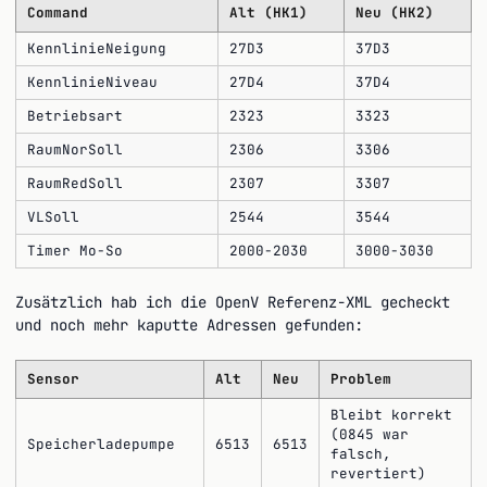
Command
Alt (HK1)
Neu (HK2)
KennlinieNeigung
27D3
37D3
KennlinieNiveau
27D4
37D4
Betriebsart
2323
3323
RaumNorSoll
2306
3306
RaumRedSoll
2307
3307
VLSoll
2544
3544
Timer Mo-So
2000-2030
3000-3030
Zusätzlich hab ich die OpenV Referenz-XML gecheckt
und noch mehr kaputte Adressen gefunden:
Sensor
Alt
Neu
Problem
Bleibt korrekt
(0845 war
Speicherladepumpe
6513
6513
falsch,
revertiert)