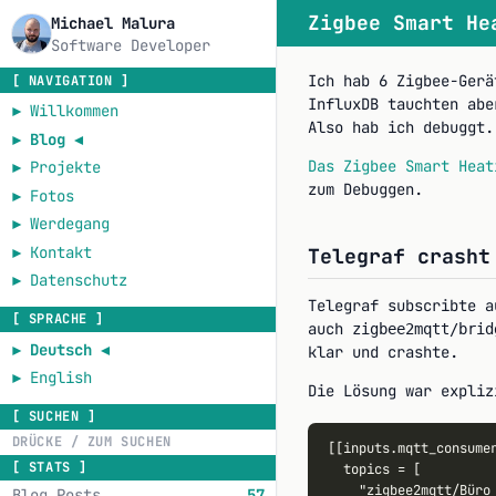
Zigbee Smart He
Michael Malura
Software Developer
Ich hab 6 Zigbee-Gerä
[ NAVIGATION ]
InfluxDB tauchten abe
►
Willkommen
Also hab ich debuggt.
►
Blog
◄
Das Zigbee Smart Heat
►
Projekte
zum Debuggen.
►
Fotos
►
Werdegang
►
Kontakt
Telegraf crasht
►
Datenschutz
Telegraf subscribte 
[ SPRACHE ]
auch
zigbee2mqtt/brid
►
Deutsch
◄
klar und crashte.
►
English
Die Lösung war expliz
[ SUCHEN ]
[[inputs.mqtt_consumer
[ STATS ]
  topics = [

    "zigbee2mqtt/Büro 
Blog Posts
57