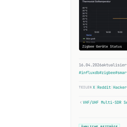
Zigbee Geräte Status
16.04.2026
aktualisier
#influxdb
#zigbee
#smar
X
|
Reddit
|
Hacker
TEILEN
ÄHNLICHE BEITRÄGE