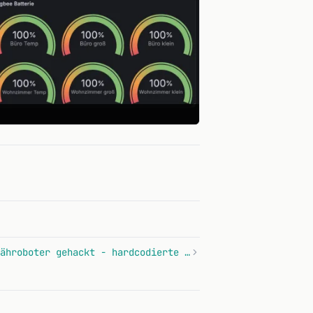
Anthbot Genie 600 Mähroboter gehackt - hardcodierte AWS-Keys und PIN im Klartext