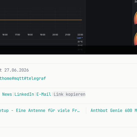
t 27.06.2026
thome
#mqtt
#telegraf
 News
|
LinkedIn
|
E-Mail
|
Link kopieren
VHF/UHF Multi-SDR Setup - Eine Antenne für viele Frequenzen