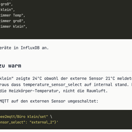
groß",

klein",

immer Temp",

immer groß",

immer klein",

eräte in InfluxDB an.
zu warm
klein" zeigte 24°C obwohl der externe Sensor 21°C meldet
 raus dass
auf
stand. D
temperature_sensor_select
internal
die Heizkörper-Temperatur, nicht die Raumluft.
MQTT auf den externen Sensor umgeschaltet:
bee2mqtt/Büro klein/set"
 \

ensor_select": "external_2"}'