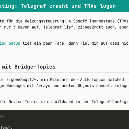
ating: Telegraf crasht und TRVs lügen
te für die Heizungssteuerung: 4 Sonoff Thermostate (TRVs
r nur 3 davon auf. Telegraf lief, zigbee2mqtt auch, aber
ing Setup
lief ein paar Tage, dann fiel mir auf dass nic
 mit Bridge-Topics
auf
, ein Wildcard der ALLE Topics matched. 
zigbee2mqtt/+
Messages mit Arrays und nested Objects sendet. Telegr
ge
ite Device-Topics statt Wildcard in der Telegraf-Config:
]]

Temp",
