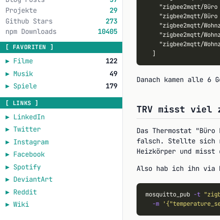
    "zigbee2mqtt/Büro 
Projekte
29
    "zigbee2mqtt/Büro 
Github Stars
273
    "zigbee2mqtt/Wohnz
npm Downloads
10405
    "zigbee2mqtt/Wohnz
    "zigbee2mqtt/Wohnz
[ FAVORITEN ]
►
Filme
122
►
Musik
49
Danach kamen alle 6 G
►
Spiele
179
[ LINKS ]
TRV misst viel 
►
LinkedIn
►
Twitter
Das Thermostat "Büro 
falsch. Stellte sich
►
Instagram
Heizkörper und misst 
►
Facebook
►
Spotify
Also hab ich ihn via 
►
DeviantArt
►
Reddit
mosquitto_pub 
-t
"zig
-m
'{"temperature_s
►
Wiki