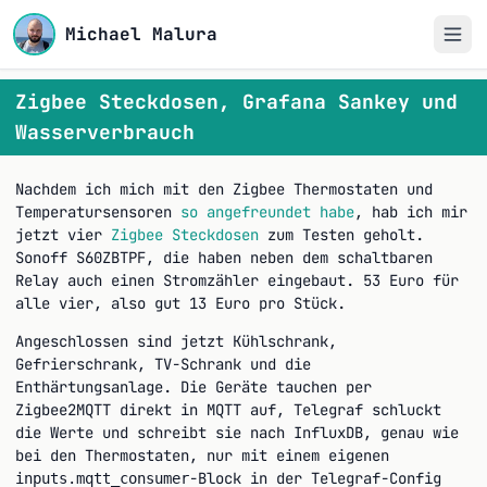
Michael Malura
Zigbee Steckdosen, Grafana Sankey und
Wasserverbrauch
Nachdem ich mich mit den Zigbee Thermostaten und
Temperatursensoren
so angefreundet habe
, hab ich mir
jetzt vier
Zigbee Steckdosen
zum Testen geholt.
Sonoff S60ZBTPF, die haben neben dem schaltbaren
Relay auch einen Stromzähler eingebaut. 53 Euro für
alle vier, also gut 13 Euro pro Stück.
Angeschlossen sind jetzt Kühlschrank,
Gefrierschrank, TV-Schrank und die
Enthärtungsanlage. Die Geräte tauchen per
Zigbee2MQTT direkt in MQTT auf, Telegraf schluckt
die Werte und schreibt sie nach InfluxDB, genau wie
bei den Thermostaten, nur mit einem eigenen
-Block in der Telegraf-Config
inputs.mqtt_consumer