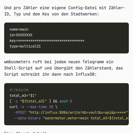
Und pro Zähler eine eigene Config-Datei mit Zähler-
ID, Typ und dem Key von den Stadtwerken:
name=main

id=XXXXXXXX

key=********************************

ruft bei jedem neuen Telegramm ein
wmbusmeters
Shell-Script auf und übergibt den Zählerstand, das
Script schreibt ihn dann nach InfluxDB:
#!/bin/sh
total_m3=
"$1"
[ 
-z
"${total_m3}"
 ] 
&&
exit
0
curl 
-s
--max-time
10
 \

-XPOST
"http://influx:8086/write?db=vault&u=api&p=****"
 \

--data-binary
"watermeter,meter=main total_m3=${total_m3}