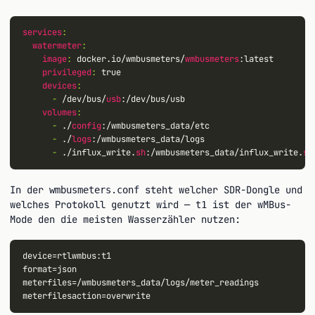
services
:
watermeter
:
image
:
 docker.io/wmbusmeters/
wmbusmeters
:latest

privileged
:
 true

devices
:
-
 /dev/bus/
usb
:/dev/bus/usb

volumes
:
-
 ./
config
:/wmbusmeters_data/etc

-
 ./
logs
:/wmbusmeters_data/logs

-
 ./influx_write.
sh
:/wmbusmeters_data/influx_write.
sh
In der
steht welcher SDR-Dongle und
wmbusmeters.conf
welches Protokoll genutzt wird —
ist der wMBus-
t1
Mode den die meisten Wasserzähler nutzen:
device=rtlwmbus:t1

format=json

meterfiles=/wmbusmeters_data/logs/meter_readings
