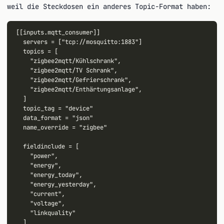
weil die Steckdosen ein anderes Topic-Format haben:
[[inputs.mqtt_consumer]]

  servers = ["tcp://mosquitto:1883"]

  topics = [

    "zigbee2mqtt/Kühlschrank",

    "zigbee2mqtt/TV Schrank",

    "zigbee2mqtt/Gefrierschrank",

    "zigbee2mqtt/Enthärtungsanlage",

  ]

  topic_tag = "device"

  data_format = "json"

  name_override = "zigbee"

  fieldinclude = [

    "power",

    "energy",

    "energy_today",

    "energy_yesterday",

    "current",

    "voltage",

    "linkquality"
