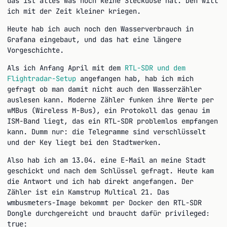
das ist alles was noch keine Steckdose hat. Den will
ich mit der Zeit kleiner kriegen.
Heute hab ich auch noch den Wasserverbrauch in
Grafana eingebaut, und das hat eine längere
Vorgeschichte.
Als ich Anfang April mit dem
RTL-SDR und dem
Flightradar-Setup
angefangen hab, hab ich mich
gefragt ob man damit nicht auch den Wasserzähler
auslesen kann. Moderne Zähler funken ihre Werte per
wMBus (Wireless M-Bus), ein Protokoll das genau im
ISM-Band liegt, das ein RTL-SDR problemlos empfangen
kann. Dumm nur: die Telegramme sind verschlüsselt
und der Key liegt bei den Stadtwerken.
Also hab ich am 13.04. eine E-Mail an meine Stadt
geschickt und nach dem Schlüssel gefragt. Heute kam
die Antwort und ich hab direkt angefangen. Der
Zähler ist ein Kamstrup Multical 21. Das
-Image bekommt per Docker den RTL-SDR
wmbusmeters
Dongle durchgereicht und braucht dafür
privileged:
:
true