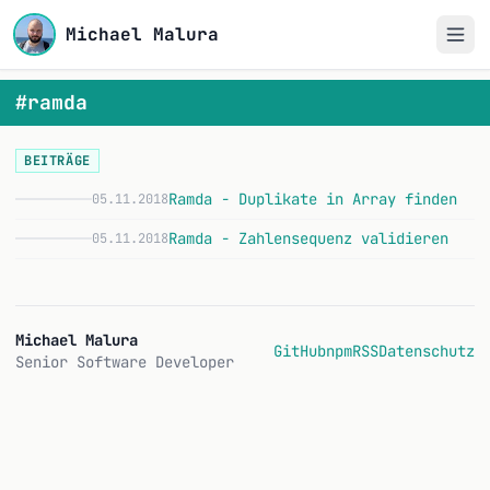
Michael Malura
#ramda
BEITRÄGE
Ramda - Duplikate in Array finden
05.11.2018
R
Ramda - Zahlensequenz validieren
05.11.2018
R
Michael Malura
GitHub
npm
RSS
Datenschutz
Senior Software Developer