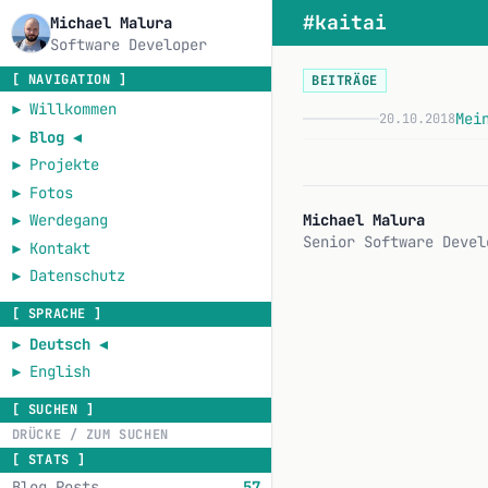
#kaitai
Michael Malura
Software Developer
[ NAVIGATION ]
BEITRÄGE
►
Willkommen
Mei
20.10.2018
►
Blog
◄
►
Projekte
►
Fotos
Michael Malura
►
Werdegang
Senior Software Devel
►
Kontakt
►
Datenschutz
[ SPRACHE ]
►
Deutsch
◄
►
English
[ SUCHEN ]
[ STATS ]
Blog Posts
57