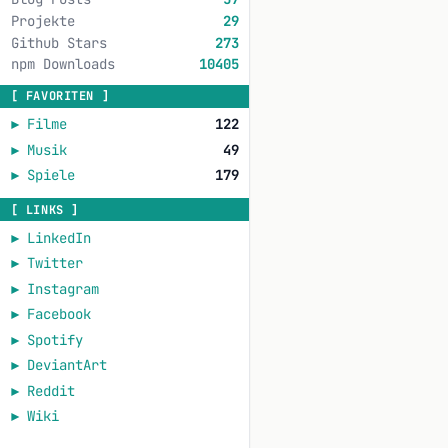
Projekte
29
Github Stars
273
npm Downloads
10405
[ FAVORITEN ]
►
Filme
122
►
Musik
49
►
Spiele
179
[ LINKS ]
►
LinkedIn
►
Twitter
►
Instagram
►
Facebook
►
Spotify
►
DeviantArt
►
Reddit
►
Wiki