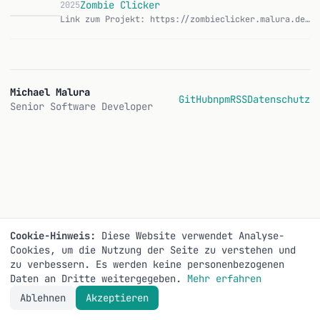
Zombie Clicker
2025
Link zum Projekt: https://zombieclicker.malura.de/ Ein Clicker-Spiel im Browser, das ich gebaut habe, weil ich mal ein Idle-Game von Grund auf verstehen wollte.…
Z
Michael Malura
GitHub
npm
RSS
Datenschutz
Senior Software Developer
Cookie-Hinweis:
Diese Website verwendet Analyse-
Cookies, um die Nutzung der Seite zu verstehen und
zu verbessern. Es werden keine personenbezogenen
Daten an Dritte weitergegeben.
Mehr erfahren
Ablehnen
Akzeptieren