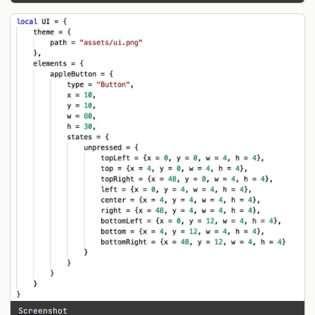
Screenshot