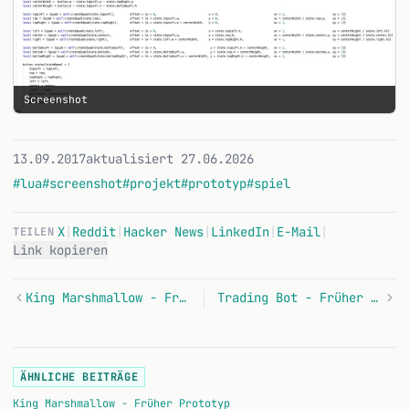
Screenshot
13.09.2017
aktualisiert 27.06.2026
#lua
#screenshot
#projekt
#prototyp
#spiel
X
|
Reddit
|
Hacker News
|
LinkedIn
|
E-Mail
|
TEILEN
Link kopieren
King Marshmallow - Früher Prototyp
Trading Bot - Früher Prototyp
ÄHNLICHE BEITRÄGE
King Marshmallow - Früher Prototyp