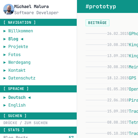
#prototyp
Michael Malura
Software Developer
[ NAVIGATION ]
BEITRÄGE
►
Willkommen
GPh
26.02.2015
►
Blog
◄
Kin
10.08.2017
►
Projekte
►
Fotos
Kin
13.09.2017
►
Werdegang
Mei
30.08.2015
►
Kontakt
GPS
►
Datenschutz
18.12.2015
Ope
[ SPRACHE ]
01.05.2017
►
Deutsch
◄
Pir
22.06.2018
►
English
Tra
15.09.2017
[ SUCHEN ]
Tet
08.08.2017
[ STATS ]
Tra
05.10.2017
Blog Posts
57