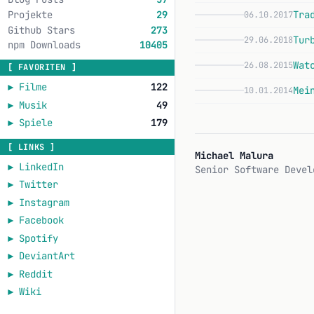
Projekte
29
Tra
06.10.2017
Github Stars
273
Tur
29.06.2018
npm Downloads
10405
Wat
26.08.2015
[ FAVORITEN ]
►
Filme
122
Mei
10.01.2014
►
Musik
49
►
Spiele
179
[ LINKS ]
Michael Malura
►
LinkedIn
Senior Software Devel
►
Twitter
►
Instagram
►
Facebook
►
Spotify
►
DeviantArt
►
Reddit
►
Wiki