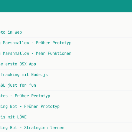
oto im Web
g Marshmallow - Früher Prototyp
g Marshmallow - Mehr Funktionen
ne erste OSX App
 Tracking mit Node.js
nGL just for fun
ates - Früher Prototyp
ding Bot - Früher Prototyp
ris mit LÖVE
ding Bot - Strategien lernen