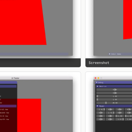
Screenshot