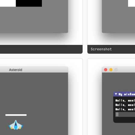
Screenshot