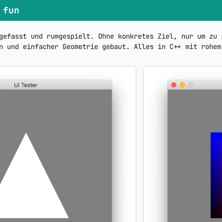
 fun
gefasst und rumgespielt. Ohne konkretes Ziel, nur um zu 
n und einfacher Geometrie gebaut. Alles in C++ mit rohem