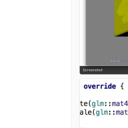
Screenshot