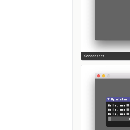
Screenshot