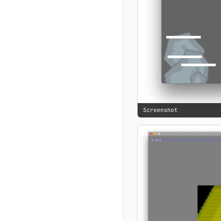
Screenshot