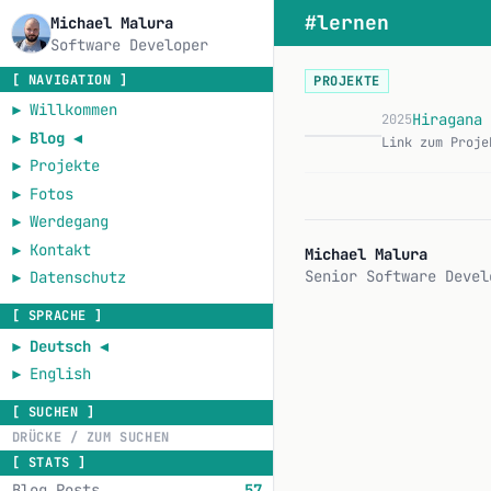
#lernen
Michael Malura
Software Developer
[ NAVIGATION ]
PROJEKTE
►
Willkommen
Hiragana 
2025
►
Blog
◄
►
Projekte
►
Fotos
►
Werdegang
►
Kontakt
Michael Malura
Senior Software Devel
►
Datenschutz
[ SPRACHE ]
►
Deutsch
◄
►
English
[ SUCHEN ]
[ STATS ]
Blog Posts
57