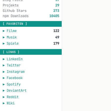
Projekte
29
Github Stars
273
npm Downloads
10405
[ FAVORITEN ]
►
Filme
122
►
Musik
49
►
Spiele
179
[ LINKS ]
►
LinkedIn
►
Twitter
►
Instagram
►
Facebook
►
Spotify
►
DeviantArt
►
Reddit
►
Wiki