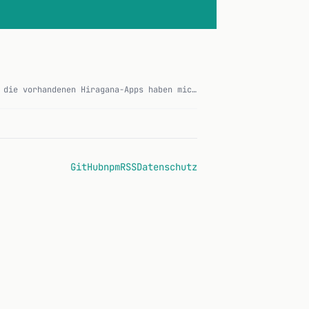
Link zum Projekt: https://hiragana-trainer.de/ Ich wollte Japanisch lernen und die vorhandenen Hiragana-Apps haben mich genervt. Also hab ich mir selbst eine ge…
GitHub
npm
RSS
Datenschutz