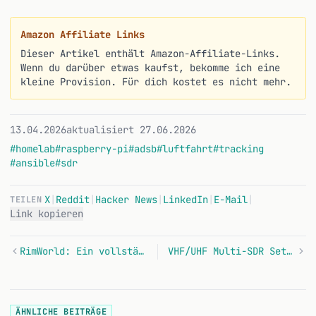
Amazon Affiliate Links
Dieser Artikel enthält Amazon-Affiliate-Links.
Wenn du darüber etwas kaufst, bekomme ich eine
kleine Provision. Für dich kostet es nicht mehr.
13.04.2026
aktualisiert 27.06.2026
#homelab
#raspberry-pi
#adsb
#luftfahrt
#tracking
#ansible
#sdr
X
|
Reddit
|
Hacker News
|
LinkedIn
|
E-Mail
|
TEILEN
Link kopieren
RimWorld: Ein vollständiger Step-by-Step Guide zum Durchspielen
VHF/UHF Multi-SDR Setup - Eine Antenne für viele Frequenzen
ÄHNLICHE BEITRÄGE