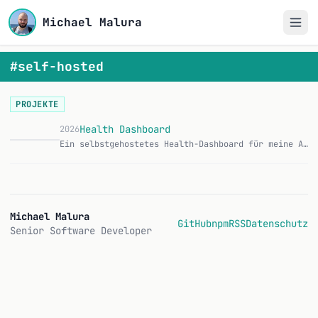
Michael Malura
#self-hosted
PROJEKTE
Health Dashboard
2026
Ein selbstgehostetes Health-Dashboard für meine Apple-Health-Daten, dazu eine native iOS-App, die alles automatisch dorthin synct. Läuft komplett im Heimnetz au…
Michael Malura
GitHub
npm
RSS
Datenschutz
Senior Software Developer