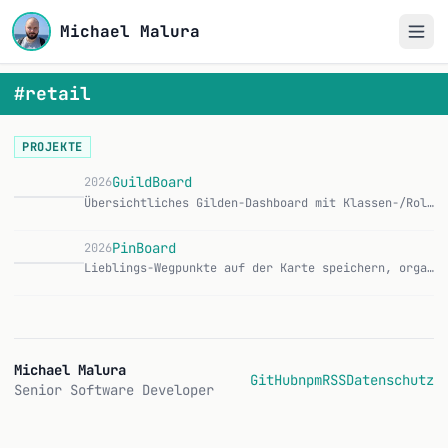
Michael Malura
#retail
PROJEKTE
GuildBoard
2026
Übersichtliches Gilden-Dashboard mit Klassen-/Rollen-/Rang-Gruppierung, Item-Level-Extraktion aus Notizen, Alt-Erkennung und leistungsstarken Filtern. CurseForg…
PinBoard
2026
Lieblings-Wegpunkte auf der Karte speichern, organisieren und verwalten — mit übersichtlicher, moderner UI. CurseForge Features: Pin Here — aktuellen Standort m…
Michael Malura
GitHub
npm
RSS
Datenschutz
Senior Software Developer