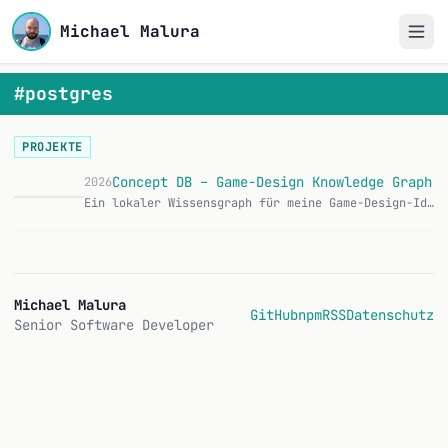
Michael Malura
#postgres
PROJEKTE
Concept DB – Game-Design Knowledge Graph
2026
Ein lokaler Wissensgraph für meine Game-Design-Ideen. Konzepte, Mechaniken und Monetarisierungs-Muster landen als verknüpfte Knoten in einer Graph-Datenbank, we…
Michael Malura
GitHub
npm
RSS
Datenschutz
Senior Software Developer