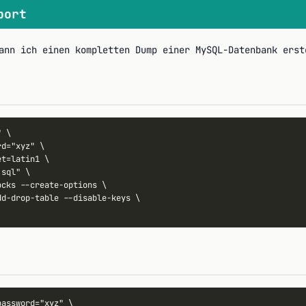
port
ann ich einen kompletten Dump einer MySQL-Datenbank erst
 \

d="xyz" \

t=latin1 \

sql" \

cks --create-options \

d-drop-table --disable-keys \

assword="xyz" \
