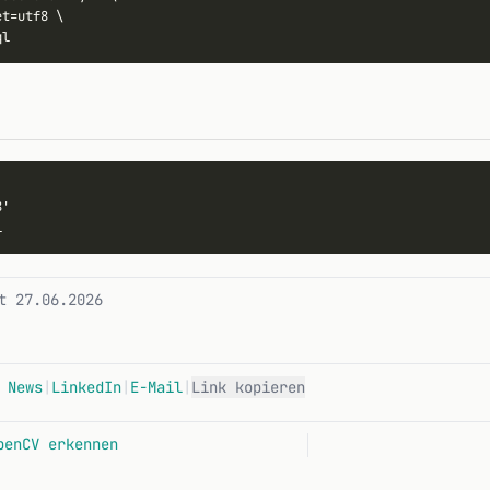
t=utf8 \

'

t 27.06.2026
 News
|
LinkedIn
|
E-Mail
|
Link kopieren
penCV erkennen