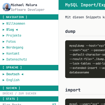
MySQL Import/Ex
Michael Malura
Software Developer
Mit diesen Snippets k
[ NAVIGATION ]
►
Willkommen
►
Blog
◄
dump
►
Projekte
►
Fotos
mysqldump --host="xyz"
►
Werdegang
--user="xyz" --passwor
►
Kontakt
--default-character-se
--result-file="./dump.
►
Datenschutz
--lock-tables --add-lo
[ SPRACHE ]
--extended-insert --ad
►
Deutsch
◄
►
English
[ SUCHEN ]
import
[ STATS ]
mysql --user="xyz" --p
Blog Posts
57