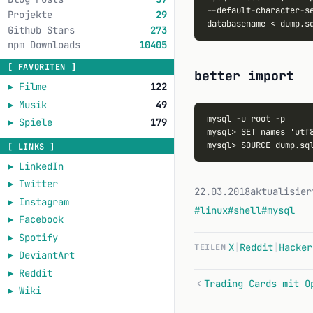
--default-character-se
Projekte
29
Github Stars
273
npm Downloads
10405
[ FAVORITEN ]
better import
►
Filme
122
►
Musik
49
mysql -u root -p

►
Spiele
179
mysql> SET names 'utf8
[ LINKS ]
►
LinkedIn
►
Twitter
22.03.2018
aktualisier
►
Instagram
#linux
#shell
#mysql
►
Facebook
►
Spotify
X
|
Reddit
|
Hacker
TEILEN
►
DeviantArt
►
Reddit
Trading Cards mit O
►
Wiki