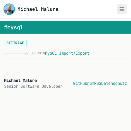
Michael Malura
#mysql
BEITRÄGE
MySQL Import/Export
22.03.2018
M
Michael Malura
GitHub
npm
RSS
Datenschutz
Senior Software Developer