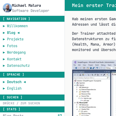
Mein erster Tra
Michael Malura
Software Developer
Hab meinen ersten Gam
[ NAVIGATION ]
Adressen und lässt di
►
Willkommen
►
Blog
◄
Der Trainer attachted
Datenstrukturen zu fi
►
Projekte
(Health, Mana, Armor)
►
Fotos
monitored und übersch
►
Werdegang
►
Kontakt
►
Datenschutz
[ SPRACHE ]
►
Deutsch
◄
►
English
[ SUCHEN ]
[ STATS ]
Blog Posts
57