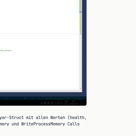
yer-Struct mit allen Werten (health,
mory und WriteProcessMemory Calls