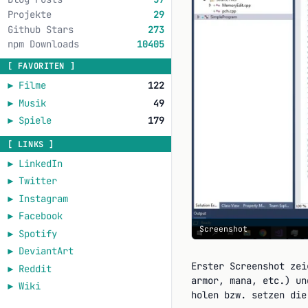
Projekte
29
Github Stars
273
npm Downloads
10405
[ FAVORITEN ]
►
Filme
122
►
Musik
49
►
Spiele
179
[ LINKS ]
►
LinkedIn
►
Twitter
►
Instagram
►
Facebook
Screenshot
►
Spotify
►
DeviantArt
Erster Screenshot zei
►
Reddit
armor, mana, etc.) un
►
Wiki
holen bzw. setzen die