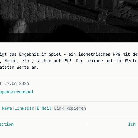
igt das Ergebnis im Spiel - ein isometrisches RPG mit de
, Magie, etc.) stehen auf 999. Der Trainer hat die Werte
ateten Werte an.
t 27.06.2026
cpp
#screenshot
 News
|
LinkedIn
|
E-Mail
|
Link kopieren
ection
Ich 