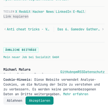
X
|
Reddit
|
Hacker News
|
LinkedIn
|
E-Mail
|
TEILEN
Link kopieren
Anti cheat tricks - Variable offset
Das 6. Gamedev Gathering
ÄHNLICHE BEITRÄGE
Mein neuer Job bei Socialbit GmbH
Michael Malura
GitHub
npm
RSS
Datenschutz
Senior Software Developer
Cookie-Hinweis:
Diese Website verwendet Analyse-
Cookies, um die Nutzung der Seite zu verstehen und
zu verbessern. Es werden keine personenbezogenen
Daten an Dritte weitergegeben.
Mehr erfahren
Ablehnen
Akzeptieren