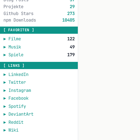
Projekte
29
Github Stars
273
npm Downloads
10405
[ FAVORITEN ]
►
Filme
122
►
Musik
49
►
Spiele
179
[ LINKS ]
►
LinkedIn
►
Twitter
►
Instagram
►
Facebook
►
Spotify
►
DeviantArt
►
Reddit
►
Wiki