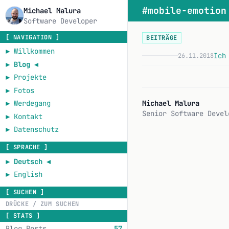
#mobile-emotion
Michael Malura
Software Developer
[ NAVIGATION ]
BEITRÄGE
►
Willkommen
Ich
26.11.2018
I
►
Blog
◄
►
Projekte
►
Fotos
Michael Malura
►
Werdegang
Senior Software Devel
►
Kontakt
►
Datenschutz
[ SPRACHE ]
►
Deutsch
◄
►
English
[ SUCHEN ]
[ STATS ]
Blog Posts
57