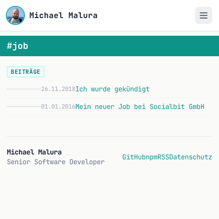
Michael Malura
#job
BEITRÄGE
Ich wurde gekündigt
26.11.2018
I
Mein neuer Job bei Socialbit GmbH
01.01.2016
M
Michael Malura
GitHub
npm
RSS
Datenschutz
Senior Software Developer