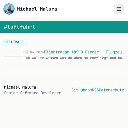
Michael Malura
#luftfahrt
BEITRÄGE
Flightradar ADS-B Feeder - Flugzeuge tracken vom Dach
13.04.2026
Ich wollte wissen was da oben so rumfliegt und hab mich erst für ein kostenloses Flightradar24 Empfänger-Kit beworben. Die haben mich abgelehnt. Also hab ich ei…
Michael Malura
GitHub
npm
RSS
Datenschutz
Senior Software Developer