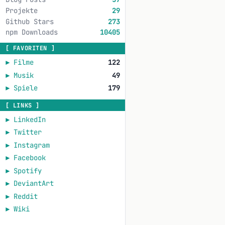
Projekte
29
Github Stars
273
npm Downloads
10405
[ FAVORITEN ]
►
Filme
122
►
Musik
49
►
Spiele
179
[ LINKS ]
►
LinkedIn
►
Twitter
►
Instagram
►
Facebook
►
Spotify
►
DeviantArt
►
Reddit
►
Wiki