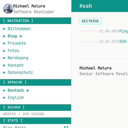
#ssh
Michael Malura
Software Developer
[ NAVIGATION ]
BEITRÄGE
►
Willkommen
Fin
21.08.2019
F
►
Blog
◄
SSH
22.03.2018
►
Projekte
S
►
Fotos
►
Werdegang
►
Kontakt
Michael Malura
►
Datenschutz
Senior Software Devel
[ SPRACHE ]
►
Deutsch
◄
►
English
[ SUCHEN ]
[ STATS ]
Blog Posts
57