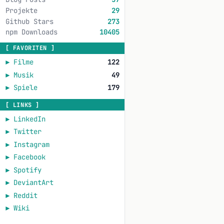
Projekte
29
Github Stars
273
npm Downloads
10405
[ FAVORITEN ]
►
Filme
122
►
Musik
49
►
Spiele
179
[ LINKS ]
►
LinkedIn
►
Twitter
►
Instagram
►
Facebook
►
Spotify
►
DeviantArt
►
Reddit
►
Wiki