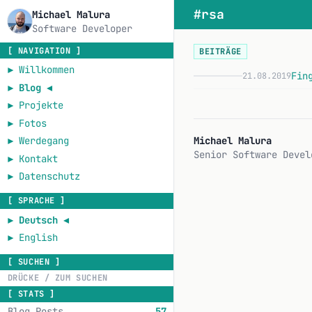
#rsa
Michael Malura
Software Developer
[ NAVIGATION ]
BEITRÄGE
►
Willkommen
Fin
21.08.2019
F
►
Blog
◄
►
Projekte
►
Fotos
Michael Malura
►
Werdegang
Senior Software Devel
►
Kontakt
►
Datenschutz
[ SPRACHE ]
►
Deutsch
◄
►
English
[ SUCHEN ]
[ STATS ]
Blog Posts
57