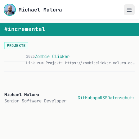
Michael Malura
#incremental
PROJEKTE
Zombie Clicker
2025
Link zum Projekt: https://zombieclicker.malura.de/ Ein Clicker-Spiel im Browser, das ich gebaut habe, weil ich mal ein Idle-Game von Grund auf verstehen wollte.…
Z
Michael Malura
GitHub
npm
RSS
Datenschutz
Senior Software Developer