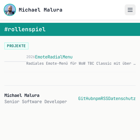
Michael Malura
#rollenspiel
PROJEKTE
EmoteRadialMenu
2026
Radiales Emote-Menü für WoW TBC Classic mit über 150 Emotes in 8 Kategorien, aktivierbar per Keybind. CurseForge | GitHub Features: Radiales oder Grid-Layout fü…
Michael Malura
GitHub
npm
RSS
Datenschutz
Senior Software Developer