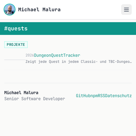
Michael Malura
#quests
PROJEKTE
DungeonQuestTracker
2026
Zeigt jede Quest in jedem Classic- und TBC-Dungeon an, damit keine Dungeon-Quest mehr verpasst wird. CurseForge | GitHub Features: Über 160 Dungeon-Quests erfas…
Michael Malura
GitHub
npm
RSS
Datenschutz
Senior Software Developer