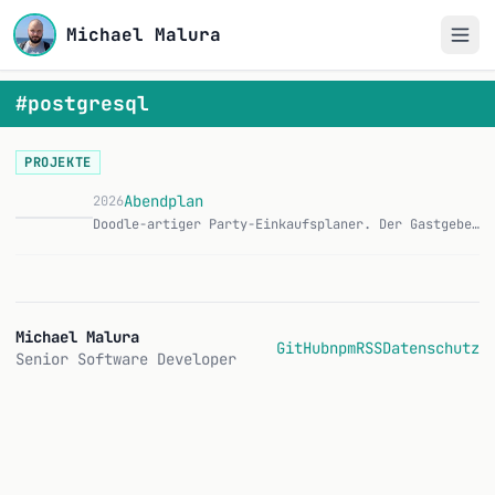
Michael Malura
#postgresql
PROJEKTE
Abendplan
2026
Doodle-artiger Party-Einkaufsplaner. Der Gastgeber erstellt eine Umfrage, teilt einen Link und bekommt am Ende eine fertige Einkaufsliste mit den richtigen Meng…
Michael Malura
GitHub
npm
RSS
Datenschutz
Senior Software Developer