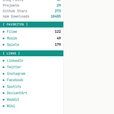
Projekte
29
Github Stars
273
npm Downloads
10405
[ FAVORITEN ]
►
Filme
122
►
Musik
49
►
Spiele
179
[ LINKS ]
►
LinkedIn
►
Twitter
►
Instagram
►
Facebook
►
Spotify
►
DeviantArt
►
Reddit
►
Wiki