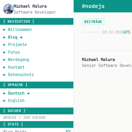
#nodejs
Michael Malura
Software Developer
[ NAVIGATION ]
BEITRÄGE
►
Willkommen
GPS
18.12.2015
►
Blog
◄
►
Projekte
►
Fotos
Michael Malura
►
Werdegang
Senior Software Devel
►
Kontakt
►
Datenschutz
[ SPRACHE ]
►
Deutsch
◄
►
English
[ SUCHEN ]
[ STATS ]
Blog Posts
57