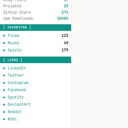
Projekte
29
Github Stars
273
npm Downloads
10405
[ FAVORITEN ]
►
Filme
122
►
Musik
49
►
Spiele
179
[ LINKS ]
►
LinkedIn
►
Twitter
►
Instagram
►
Facebook
►
Spotify
►
DeviantArt
►
Reddit
►
Wiki