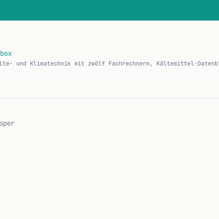
box
oper