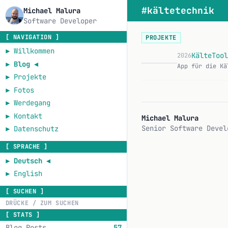
#kältetechnik
Michael Malura
Software Developer
[ NAVIGATION ]
PROJEKTE
►
Willkommen
KälteTool
2026
►
Blog
◄
►
Projekte
►
Fotos
►
Werdegang
►
Kontakt
Michael Malura
Senior Software Devel
►
Datenschutz
[ SPRACHE ]
►
Deutsch
◄
►
English
[ SUCHEN ]
[ STATS ]
Blog Posts
57