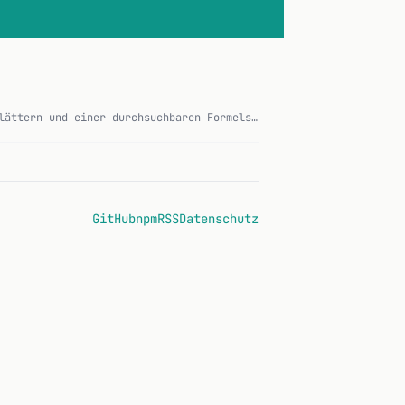
App für die Kälte- und Klimatechnik mit zwölf Fachrechnern, Kältemittel-Datenblättern und einer durchsuchbaren Formelsammlung. Läuft komplett offline, ohne Acco…
GitHub
npm
RSS
Datenschutz