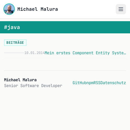
Michael Malura
#java
BEITRÄGE
Mein erstes Component Entity System in Java
10.01.2014
Michael Malura
GitHub
npm
RSS
Datenschutz
Senior Software Developer