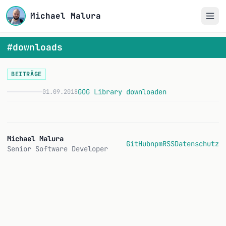
Michael Malura
#downloads
BEITRÄGE
GOG Library downloaden
01.09.2018
G
Michael Malura
GitHub
npm
RSS
Datenschutz
Senior Software Developer