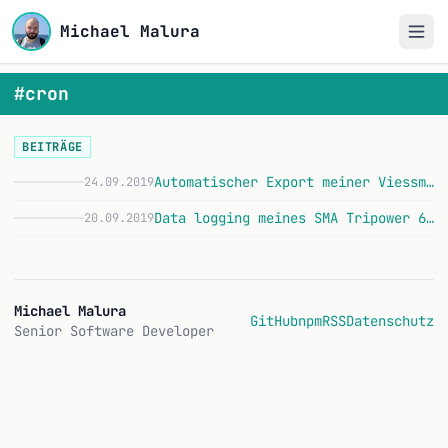
Michael Malura
#cron
BEITRÄGE
Automatischer Export meiner Viessmann Heizung
24.09.2019
Data logging meines SMA Tripower 6.0 Inverters
20.09.2019
Michael Malura
GitHub
npm
RSS
Datenschutz
Senior Software Developer