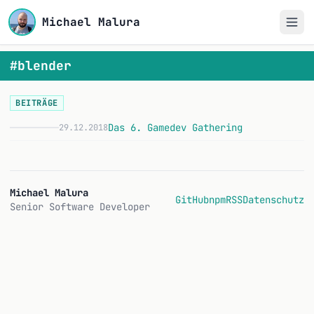
Michael Malura
#blender
BEITRÄGE
Das 6. Gamedev Gathering
29.12.2018
D
Michael Malura
GitHub
npm
RSS
Datenschutz
Senior Software Developer