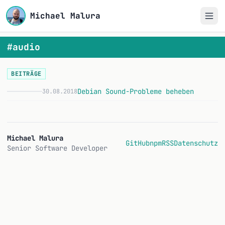
Michael Malura
#audio
BEITRÄGE
Debian Sound-Probleme beheben
30.08.2018
D
Michael Malura
GitHub
npm
RSS
Datenschutz
Senior Software Developer