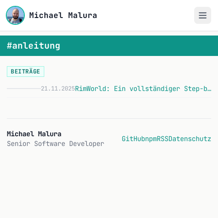
Michael Malura
#anleitung
BEITRÄGE
RimWorld: Ein vollständiger Step-by-Step Guide zum Durchspielen
21.11.2025
R
Michael Malura
GitHub
npm
RSS
Datenschutz
Senior Software Developer