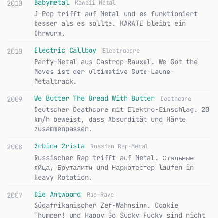
Babymetal
2010
Kawaii Metal
J-Pop trifft auf Metal und es funktioniert
besser als es sollte. KARATE bleibt ein
Ohrwurm.
Electric Callboy
2010
Electrocore
Party-Metal aus Castrop-Rauxel. We Got the
Moves ist der ultimative Gute-Laune-
Metaltrack.
We Butter The Bread With Butter
2009
Deathcore
Deutscher Deathcore mit Elektro-Einschlag. 20
km/h beweist, dass Absurdität und Härte
zusammenpassen.
2rbina 2rista
2008
Russian Rap-Metal
Russischer Rap trifft auf Metal. Стальные
яйца, Бруталити und Наркотестер laufen in
Heavy Rotation.
Die Antwoord
2007
Rap-Rave
Südafrikanischer Zef-Wahnsinn. Cookie
Thumper! und Happy Go Sucky Fucky sind nicht