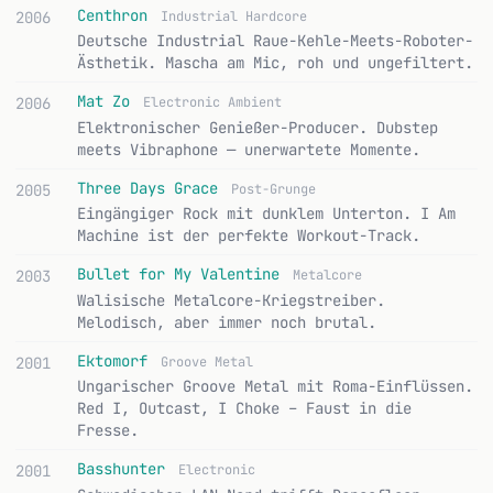
Centhron
2006
Industrial Hardcore
Deutsche Industrial Raue-Kehle-Meets-Roboter-
Ästhetik. Mascha am Mic, roh und ungefiltert.
Mat Zo
2006
Electronic Ambient
Elektronischer Genießer-Producer. Dubstep
meets Vibraphone — unerwartete Momente.
Three Days Grace
2005
Post-Grunge
Eingängiger Rock mit dunklem Unterton. I Am
Machine ist der perfekte Workout-Track.
Bullet for My Valentine
2003
Metalcore
Walisische Metalcore-Kriegstreiber.
Melodisch, aber immer noch brutal.
Ektomorf
2001
Groove Metal
Ungarischer Groove Metal mit Roma-Einflüssen.
Red I, Outcast, I Choke – Faust in die
Fresse.
Basshunter
2001
Electronic