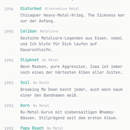
Disturbed
1996
Alternative Metal
Chicagoer Heavy-Metal-Krieg. The Sickness war
nur der Anfang.
Caliban
1995
Metalcore
Deutsche Metalcore-Legenden aus Essen. nebeL
und Ich blute für Dich laufen auf
Dauerschleife.
Slipknot
1994
Nu Metal
Neun Masken, pure Aggression. Iowa ist immer
noch eines der härtesten Alben aller Zeiten.
Soil
1993
Nu Metal
Breaking Me Down kennt jeder, auch wenn kaum
einer den Bandnamen weiß.
Korn
1993
Nu Metal
Nu-Metal-Gurus mit siebensaitigen Whammy-
Bässen. Stilprägend seit dem ersten Album.
Papa Roach
1993
Nu Metal