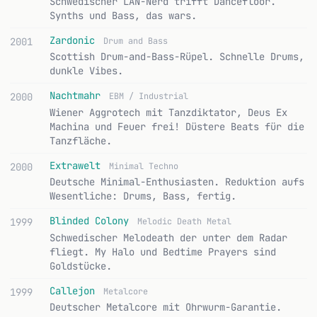
Schwedischer LAN-Nerd trifft Dancefloor.
Synths und Bass, das wars.
Zardonic
2001
Drum and Bass
Scottish Drum-and-Bass-Rüpel. Schnelle Drums,
dunkle Vibes.
Nachtmahr
2000
EBM / Industrial
Wiener Aggrotech mit Tanzdiktator, Deus Ex
Machina und Feuer frei! Düstere Beats für die
Tanzfläche.
Extrawelt
2000
Minimal Techno
Deutsche Minimal-Enthusiasten. Reduktion aufs
Wesentliche: Drums, Bass, fertig.
Blinded Colony
1999
Melodic Death Metal
Schwedischer Melodeath der unter dem Radar
fliegt. My Halo und Bedtime Prayers sind
Goldstücke.
Callejon
1999
Metalcore
Deutscher Metalcore mit Ohrwurm-Garantie.