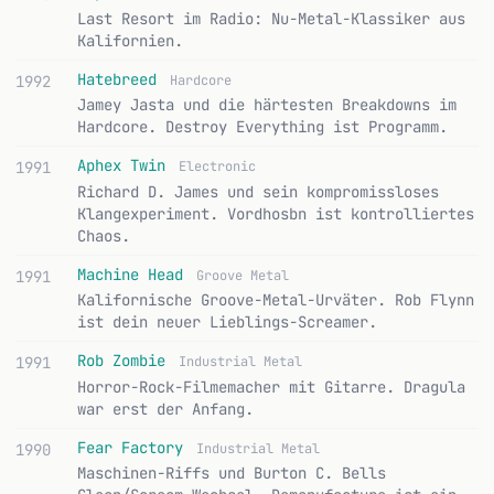
Last Resort im Radio: Nu-Metal-Klassiker aus
Kalifornien.
Hatebreed
1992
Hardcore
Jamey Jasta und die härtesten Breakdowns im
Hardcore. Destroy Everything ist Programm.
Aphex Twin
1991
Electronic
Richard D. James und sein kompromissloses
Klangexperiment. Vordhosbn ist kontrolliertes
Chaos.
Machine Head
1991
Groove Metal
Kalifornische Groove-Metal-Urväter. Rob Flynn
ist dein neuer Lieblings-Screamer.
Rob Zombie
1991
Industrial Metal
Horror-Rock-Filmemacher mit Gitarre. Dragula
war erst der Anfang.
Fear Factory
1990
Industrial Metal
Maschinen-Riffs und Burton C. Bells