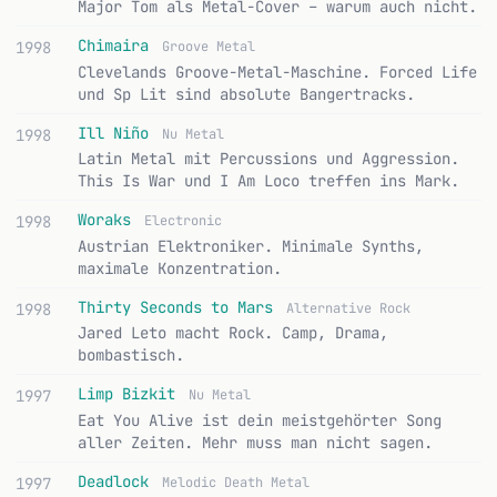
Major Tom als Metal-Cover – warum auch nicht.
Chimaira
1998
Groove Metal
Clevelands Groove-Metal-Maschine. Forced Life
und Sp Lit sind absolute Bangertracks.
Ill Niño
1998
Nu Metal
Latin Metal mit Percussions und Aggression.
This Is War und I Am Loco treffen ins Mark.
Woraks
1998
Electronic
Austrian Elektroniker. Minimale Synths,
maximale Konzentration.
Thirty Seconds to Mars
1998
Alternative Rock
Jared Leto macht Rock. Camp, Drama,
bombastisch.
Limp Bizkit
1997
Nu Metal
Eat You Alive ist dein meistgehörter Song
aller Zeiten. Mehr muss man nicht sagen.
Deadlock
1997
Melodic Death Metal